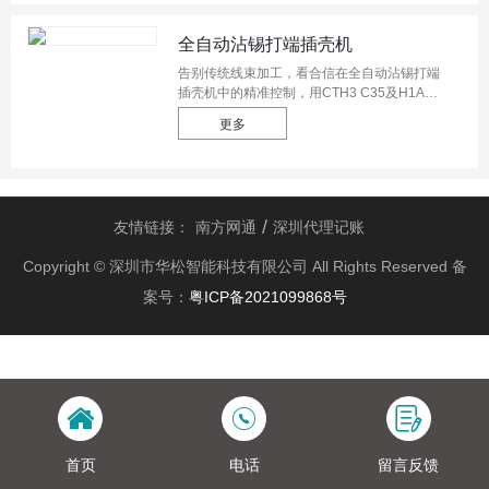
机等，而全自动电池卷绕机能够卷绕各种不同
的规格的电池。
全自动沾锡打端插壳机
告别传统线束加工，看合信在全自动沾锡打端
插壳机中的精准控制，用CTH3 C35及H1A伺
服完美快速制造医疗端子线。
更多
友情链接：
南方网通
深圳代理记账
Copyright © 深圳市华松智能科技有限公司 All Rights Reserved 备
案号：
粤ICP备2021099868号
首页
电话
留言反馈