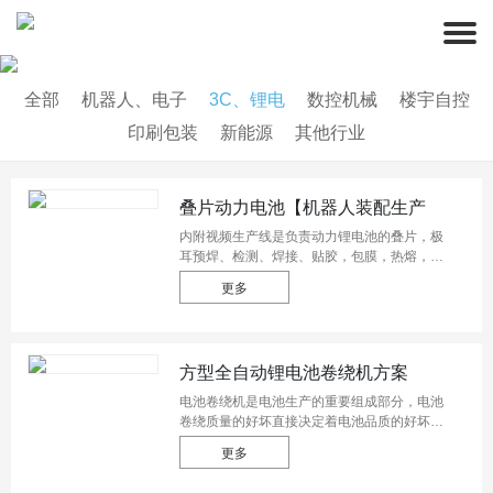
全部
机器人、电子
3C、锂电
数控机械
楼宇自控
印刷包装
新能源
其他行业
叠片动力电池【机器人装配生产
线】
内附视频生产线是负责动力锂电池的叠片，极
耳预焊、检测、焊接、贴胶，包膜，热熔，入
壳等多道工序，五台SCARA机器人与10多个
更多
工位外围设备的完美配合。合信专供的超强规
模的叠片动力电池【机器人装配生产线】速来
围观。
方型全自动锂电池卷绕机方案
电池卷绕机是电池生产的重要组成部分，电池
卷绕质量的好坏直接决定着电池品质的好坏，
如容量、效率、一致性及寿命等。由于电池的
更多
形状各异，因此电池卷绕机的要求也各不相
同，典型的有方形电池卷绕机和圆形电池卷绕