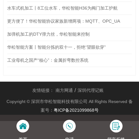
水车式机加工丨8工位水车，华松智能H36为阀门加工护航
更方便了！华松智能协议家族新增两项：MQTT、OPC_UA
加弹机加工的DTY弹力丝，华松智能来控制
华松智能方案丨智能分拣的双十一，拒绝“望眼欲穿”
工业母机之国产“核心”：金属折弯数控系统
友情链接：
南方网通
深圳代理记账
Copyright © 深圳市华松智能科技有限公司 All Rights Reserved 备
案号：
粤ICP备2021099868号