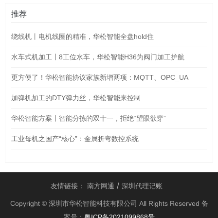
推荐
绕线机丨电机线圈的精准，华松智能全盘hold住
水车式机加工丨8工位水车，华松智能H36为阀门加工护航
更方便了！华松智能协议家族新增两项：MQTT、OPC_UA
加弹机加工的DTY弹力丝，华松智能来控制
华松智能方案丨智能分拣的双十一，拒绝“望眼欲穿”
工业母机之国产“核心”：金属折弯数控系统
友情链接：
南方网通
深圳代理记账
Copyright © 深圳市华松智能科技有限公司 All Rights Reserved 备
案号：
粤ICP备2021099868号