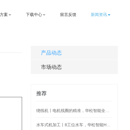
方案
下载中心
留言反馈
新闻资讯
产品动态
市场动态
推荐
绕线机丨电机线圈的精准，华松智能全盘hold住
水车式机加工丨8工位水车，华松智能H36为阀门加工护航