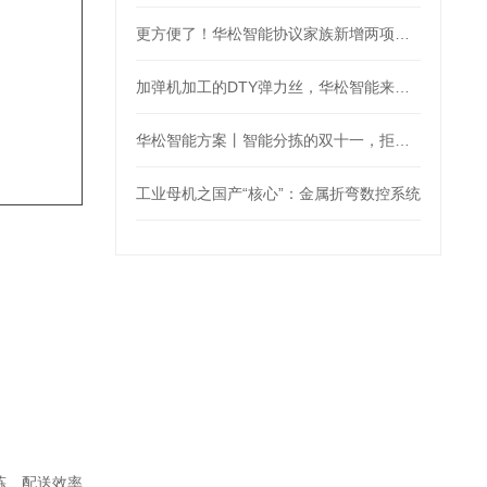
更方便了！华松智能协议家族新增两项：MQTT、OPC_UA
加弹机加工的DTY弹力丝，华松智能来控制
华松智能方案丨智能分拣的双十一，拒绝“望眼欲穿”
工业母机之国产“核心”：金属折弯数控系统
拣、配送效率