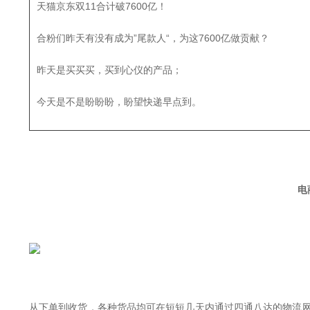
天猫京东双11合计破7600亿！
合粉们昨天有没有成为”尾款人“，为这7600亿做贡献？
昨天是买买买，买到心仪的产品；
今天是不是盼盼盼，盼望快递早点到。
电
从下单到收货，各种货品均可在短短几天内通过四通八达的物流