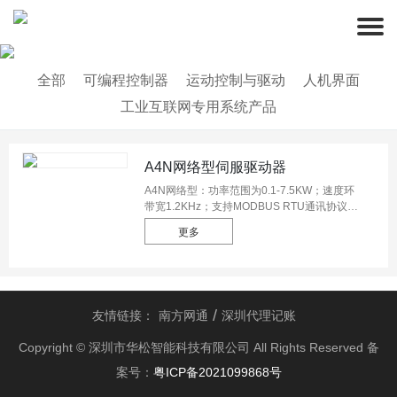
全部
可编程控制器
运动控制与驱动
人机界面
工业互联网专用系统产品
A4N网络型伺服驱动器
A4N网络型：功率范围为0.1-7.5KW；速度环
带宽1.2KHz；支持MODBUS RTU通讯协议和
EtherCAT通讯协议；支持两路探针辅助功能，
更多
锁存位置；可选配支持2500线增量编码器或
17Bit总线式绝对值编码器；支持振动抑制，刚
性等级选择，惯量识别。 订货号：A4N-
B1012-M200/A4N-B1015-M200/A4N-B2012-
M200/A4N-B2015-M200/A4N-B4012-
友情链接：
南方网通
深圳代理记账
M200/A4N-B4015-M200/A4N-B7512-
M200/...... 规 格：A4N网络型：功率范围为
Copyright © 深圳市华松智能科技有限公司 All Rights Reserved 备
0.1-7.5KW；速度环带宽1.2KHz；支持
MODBUS RTU通讯协议和EtherCAT通讯协
案号：
粤ICP备2021099868号
议；支持两路探针辅助功能，锁存位置；可选