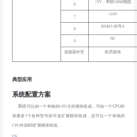
+5V
，串联
100
Ω电阻
6
+24V
7
RS485
-
信号A
8
NC
9
连接器外壳
机壳接地
典型应用
系统配置方案
系统
可以由一个单独的
CPU
主控模块组成，可由一个
CPU
外
加最多
7
个
各种
型号
的可选扩展模块
组成，还可以一个单独的
CPU
外加
BD
扩展模块组成。