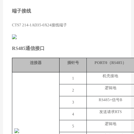
端子接线
CTS7 214-1AD35-0X24接线端子
RS485通信接口
连接器
插针号
PORT
0（RS485）
机壳接地
1
逻辑地
2
RS485
+
信号B
3
发送
请求
RTS
4
逻辑地
5