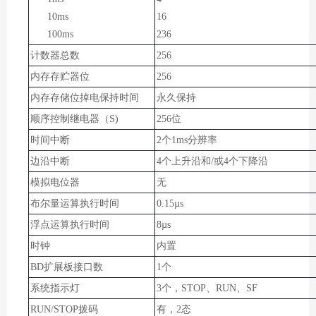
10ms
16
100ms
236
计数器总数
256
内存存贮器位
256
内存存储位掉电保持时间
永久保持
顺序控制继电器（S)
256位
时间中断
2个1ms分辨率
边沿中断
4个上升沿和/或4个下降沿
模拟电位器
无
布尔量运算执行时间
0.15µs
浮点运算执行时间
8µs
时钟
内置
BD扩展板接口数
1个
系统指示灯
3个，STOP、RUN、SF
RUN/STOP拨码
有，2态