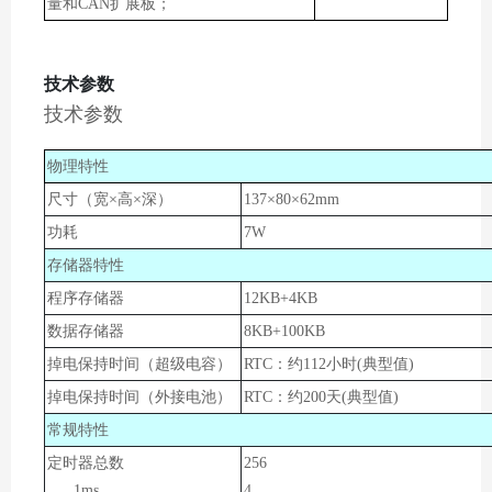
量和CAN扩展板；
技术参数
技术参数
物理特性
尺寸（宽×高×深）
1
37
×80×62mm
功耗
7
W
存储器特性
程序存储器
12KB+4KB
数据存储器
8KB+100KB
掉电保持时间（超级电容）
RTC：约112小时(典型值)
掉电保持时间（外接电池）
RTC：约200天(典型值)
常规特性
定时器总数
256
1ms
4