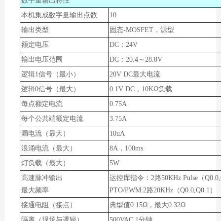
数字量输出特性
本机集成数字量输出点数
10
输出类型
固态-MOSFET，源型
额定电压
DC：24V
输出电压范围
DC：
20.4
～
28.8
V
逻辑
1信号（最小）
20V DC最大电流
逻辑
0信号（最大）
0.1V DC，10K
Ω
负载
每点额定
电流
0.75A
每个公共端额定电流
3
.75A
漏电流（最大）
10
u
A
浪涌电流（最大）
8A，100ms
灯负载（最大）
5W
高速脉冲输出
运控库指令：2路50KHz Pulse（Q0.0,Q
最大频率
PTO/PWM:2路20KHz（Q0.0,Q0.1）
接通电阻（接点）
典型值0.
15
Ω，最大0.
32
Ω
隔离（现场与逻辑）
500VAC 1分钟