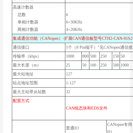
高速计数器
总数
6
单相计数器
6×30KHz
两相计数器
4×20KHz
集成通信功能（CANopen）-扩展CAN通信板型号CTH2-CAN-01S
通信接口
1个（8 Pin端子）”见CANopen通信
传输率（kbps）
1000
800
500
250
150
50
最大长度（m）
25
50
100
250
500
1000
最大站地址
127
站点地址范围
1-127
最大主站带从站数
32
配置方式
CAN组态块
和
EDS文件
CANopen专用
普通IO
IO