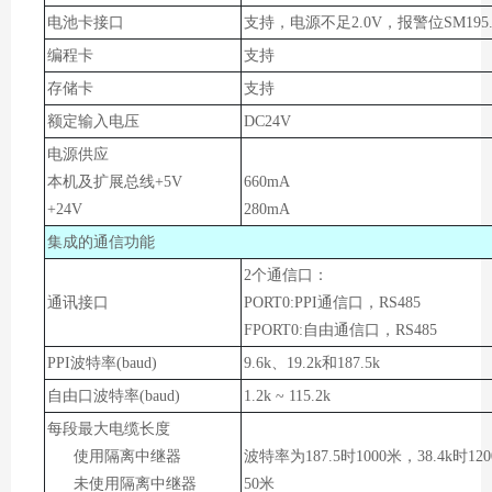
电池卡接口
支持，电源不足2.0V，报警位SM195.
编程卡
支持
存储卡
支持
额定输入电压
DC24V
电源供应
本机及扩展总线+5V
66
0mA
+24V
28
0mA
集成的通信功能
2个通信口：
通讯接口
PORT0:PPI通信口，RS485
FPORT0:自由通信口，RS485
PPI波特率(baud)
9.6k、19.2k和187.5k
自由口波特率(baud)
1.2k ~ 115.2k
每段最大电缆长度
使用隔离中继器
波特率为187.5时1000米，38.4k时12
未使用隔离中继器
50米