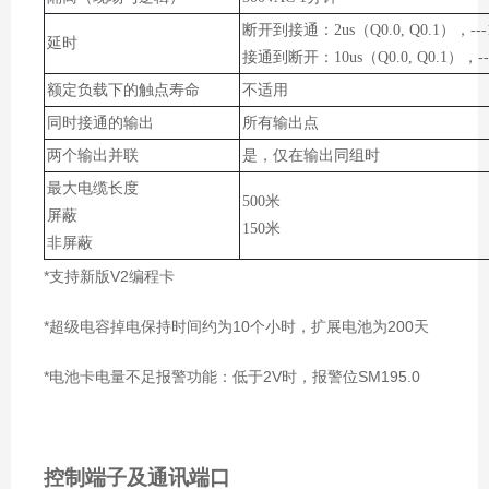
断开到接通：2us（Q0.0, Q0.1），--
延时
接通到断开：10us（Q0.0, Q0.1），-
额定负载下的触点寿命
不适用
同时接通的输出
所有输出点
两个输出并联
是，仅在输出同组时
最大电缆长度
500米
屏蔽
150米
非屏蔽
*支持新版V2编程卡
*超级电容掉电保持时间约为10个小时，扩展电池为200天
*电池卡电量不足报警功能：低于2V时，报警位SM195.0
控制端子及通讯端口