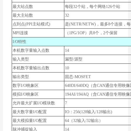
最大站点数
每段32个站，每个网络126个站
最大主站数
32
点到点(PPI主站模式)
是(NETR/NETW)，最多8个连接
MPI连接
（1PG/1OP）共8个，2个保留
I/O特性
本机数字量输入点数
14
输入类型
漏型/源型
本机数字量输出点数
10
输出类型
固态-MOSFET
数字I/O映象区
640DI/640DQ（含CAN通信专用映
模拟I/O映象区
194AI/194AQ（含CAN通信专用映
允许最大扩展I/O模块数
7
最大数字量I/O配置
IO：256(128输入/128输出)
最大模拟量I/O配置
64（32输入/32输出）
脉冲捕捉输入
14