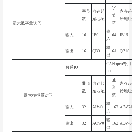
字
字节
内存起
内存起
节
数
始地址
始地址
数
最大数字量访问
输
输入
16
IB0
64
IB16
入
输
输出
16
QB0
64
QB16
出
CANopen专用
普通IO
IO
通
通道
内存起
内存起
道
数
始地址
始地址
数
最大模拟量访问
输
输入
32
AIW0
162
AIW64
入
输
输出
32
AQW0
162
AQW6
出