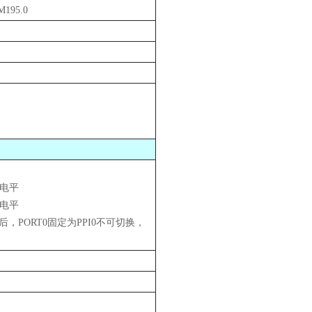
95.0
5电平
5电平
后，PORT0固定为PPI0不可切换，
。