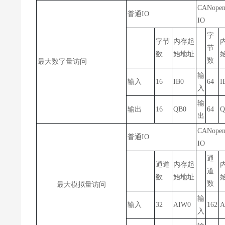
CANop
普通IO
IO
字
字节
内存起
节
数
始地址
数
最大数字量访问
输
输入
16
IB0
64
I
入
输
输出
16
QB0
64
Q
出
CANop
普通IO
IO
通
通道
内存起
道
数
始地址
数
最大模拟量访问
输
输入
32
AIW0
162
A
入