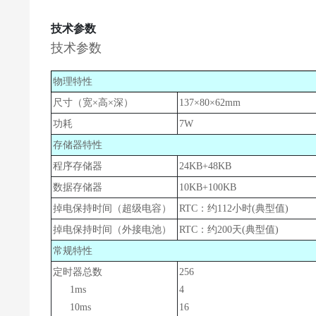
技术参数
技术参数
物理特性
尺寸（宽×高×深）
1
37
×80×62mm
功耗
7
W
存储器特性
程序存储器
24KB+48KB
数据存储器
10KB+100KB
掉电保持时间（超级电容）
RTC：约112小时(典型值)
掉电保持时间（外接电池）
RTC：约200天(典型值)
常规特性
定时器总数
256
1ms
4
10ms
16