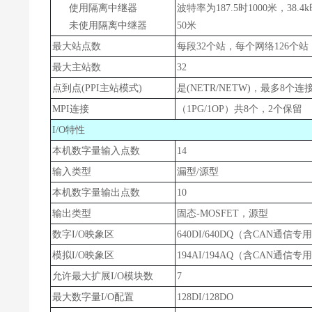
使用隔离中继器
波特率为187.5时1000米，38.4k
未使用隔离中继器
50米
最大站点数
每段32个站，每个网络126个站
最大主站数
32
点到点(PPI主站模式)
是(NETR/NETW)，最多8个
MPI连接
（1PG/1OP）共8个，2个保留
I/O特性
本机数字量输入点数
14
输入类型
漏型/源型
本机数字量输出点数
10
输出类型
固态-MOSFET，源型
数字I/O映象区
640DI/640DQ（含CAN通信
模拟I/O映象区
194AI/194AQ（含CAN通信
允许最大扩展I/O模块数
7
最大数字量I/O配置
128DI/128DO