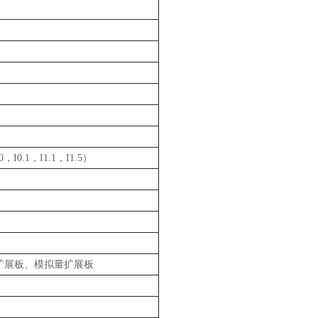
I0.1，I1.1，I1.5）
N扩展板、模拟量扩展板