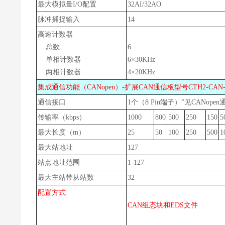
最大模拟量I/O配置
32AI/32AO
脉冲捕捉输入
14
高速计数器
总数
6
单相计数器
6×30KHz
两相计数器
4×20KHz
集成通信功能（CANopen）-扩展CAN通信板型号CTH2-CAN-
通信接口
1个（8 Pin端子）”见CANope
传输率（kbps）
1000
800
500
250
150
5
最大长度（m）
25
50
100
250
500
1
最大站地址
127
站点地址范围
1-127
最大主站带从站数
32
配置方式
CAN组态块
和
EDS文件