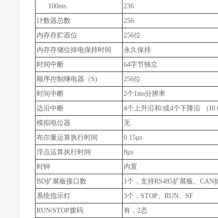
100ms
236
计数器总数
256
内存存贮器位
256位
内存存储位掉电保持时间
永久保持
时间中断
64字节独立
顺序控制继电器（S)
256位
时间中断
2个1ms分辨率
边沿中断
4个上升沿和/或4个下降沿 （I0.0，
模拟电位器
无
布尔量运算执行时间
0.15µs
浮点运算执行时间
8µs
时钟
内置
BD扩展板接口数
1个，支持RS485扩展板、CA
系统指示灯
3个，STOP、RUN、SF
RUN/STOP拨码
有，2态