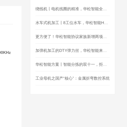
绕线机丨电机线圈的精准，华松智能全盘hold住
水车式机加工丨8工位水车，华松智能H36为阀门加工护航
更方便了！华松智能协议家族新增两项：MQTT、OPC_UA
加弹机加工的DTY弹力丝，华松智能来控制
0KHz
华松智能方案丨智能分拣的双十一，拒绝“望眼欲穿”
工业母机之国产“核心”：金属折弯数控系统