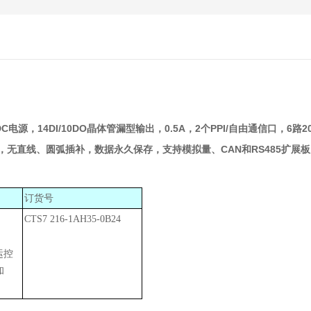
C电源，14DI/10DO晶体管漏型输出，0.5A，2个PPI/自由通信口，6路20
运控库，无直线、圆弧插补，数据永久保存，支持模拟量、CAN和RS485扩展板
订货号
CTS7 216-1AH35-0B24
运控
和