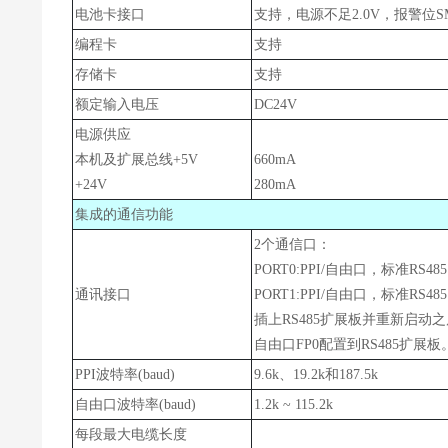
电池卡接口
支持，电源不足2.0V，报警位SM1
编程卡
支持
存储卡
支持
额定输入电压
DC24V
电源供应
本机及扩展总线+5V
66
0mA
+24V
28
0mA
集成的通信功能
2个通信口：
PORT0:PPI/自由口，标准RS48
通讯接口
PORT1:PPI/自由口，标准RS48
插上RS485扩展板并重新启动之
自由口FP0配置到RS485扩展板
PPI波特率(baud)
9.6k、19.2k和187.5k
自由口波特率(baud)
1.2k ~ 115.2k
每段最大电缆长度