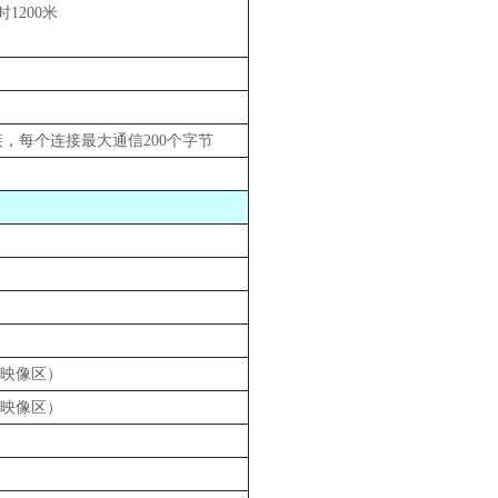
时1200米
连接，每个连接最大通信200个字节
专用映像区）
专用映像区）