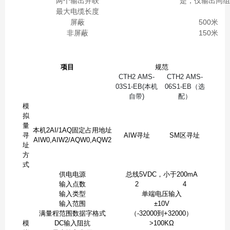
两个输出并联
是，仅输出同组
最大电缆长度
屏蔽
500米
非屏蔽
150米
项目
规范
CTH2 AMS-
CTH2 AMS-
03S1-EB
(本机
06S1-EB
（选
自带)
配）
模
拟
量
本机2AI/1AQ固定占用地址
寻
AIW寻址
SM区寻址
AIW0,AIW2/AQW0,AQW2
址
方
式
供电电源
总线5VDC，小于200mA
输入点数
2
4
输入类型
单端电压输入
输入范围
±10V
满量程范围数据字格式
（-32000到+32000）
模
DC输入阻抗
>100KΩ