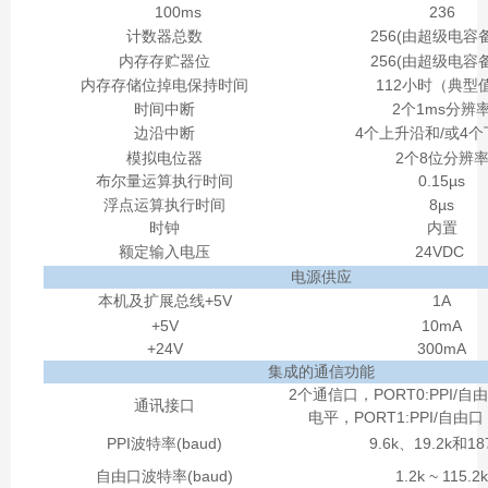
100ms
236
计数器总数
256(由超级电容
内存存贮器位
256(由超级电容
内存存储位掉电保持时间
112小时（典型
时间中断
2个1ms分辨
边沿中断
4个上升沿和/或4
模拟电位器
2个8位分辨
布尔量运算执行时间
0.15µs
浮点运算执行时间
8µs
时钟
内置
额定输入电压
24VDC
电源供应
本机及扩展总线+5V
1A
+5V
10mA
+24V
300mA
集成的通信功能
2个通信口，PORT0:PPI/自
通讯接口
电平，PORT1:PPI/自由口
PPI波特率(baud)
9.6k、19.2k和18
自由口波特率(baud)
1.2k ~ 115.2k