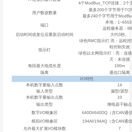
4个ModBus_TCP连接，2
最多200个字节用于TCP
用户数据数量
最多240个字节用于ModBu
本地：1~6553
端口
远程服务器：88
启动时间或复位后重新启动时间
大约3秒。
绿色RMC指示灯:亮：远程
程控制失效
指示灯
绿色以太网指示灯：亮：连接
灭：未连接
每段最大电缆长度
100m
隔离
通信口隔离
I/O特性
本机数字量输入点数
14
输入类型
漏型/源型
本机数字量输出点数
10
输出类型
继电器干触点
数字I/O映象区
640DI/640DQ（含CA
模拟I/O映象区
194AI/194AQ（含CAN
允许最大扩展I/O模块数
7