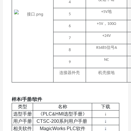
4
地
+5V
5
，
+5V
100Ω
6
+24V
7
信号
RS485
A
8
NC
9
连接器外壳
机壳接地
样本/手册/软件
类型
名称
下载
选型手册
《PLC&HMI选型手册》
↓
用户手册
CTSC-200系列用户手册
↓
相关软件
MagicWorks PLC软件
↓