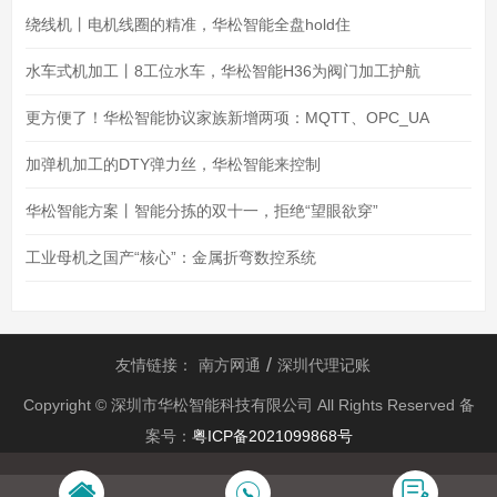
绕线机丨电机线圈的精准，华松智能全盘hold住
水车式机加工丨8工位水车，华松智能H36为阀门加工护航
更方便了！华松智能协议家族新增两项：MQTT、OPC_UA
加弹机加工的DTY弹力丝，华松智能来控制
华松智能方案丨智能分拣的双十一，拒绝“望眼欲穿”
工业母机之国产“核心”：金属折弯数控系统
友情链接：
南方网通
深圳代理记账
Copyright © 深圳市华松智能科技有限公司 All Rights Reserved 备
案号：
粤ICP备2021099868号