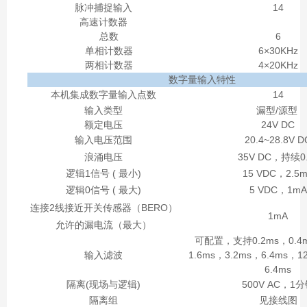
脉冲捕捉输入
14
高速计数器
总数
6
单相计数器
6×30KHz
两相计数器
4×20KHz
数字量输入特性
本机集成数字量输入点数
14
输入类型
漏型/源型
额定电压
24V DC
输入电压范围
20.4~28.8V D
浪涌电压
35V DC，持续0.
逻辑1信号 ( 最小)
15 VDC，2.5
逻辑0信号 ( 最大)
5 VDC，1mA
连接2线接近开关传感器（BERO）
1mA
允许的漏电流（最大）
可配置，支持0.2ms，0.4m
输入滤波
1.6ms，3.2ms，6.4ms，
6.4ms
隔离(现场与逻辑)
500V AC，1
隔离组
见接线图