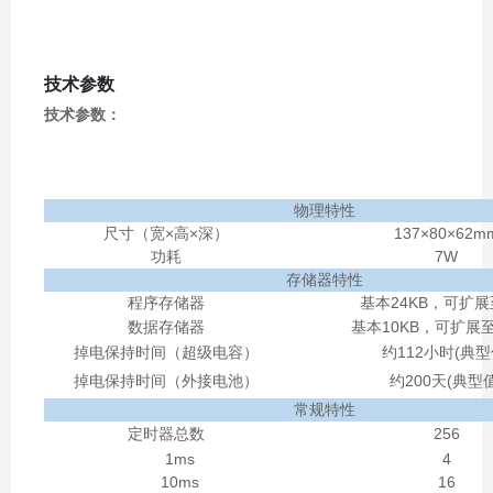
技术参数
技术参数：
物理特性
尺寸（宽×高×深）
137×80×62m
功耗
7W
存储器特性
程序存储器
基本24KB，可扩展
数据存储器
基本10KB，可扩展至
掉电保持时间（超级电容）
约112小时(典型
掉电保持时间（外接电池）
约200天(典型值
常规特性
定时器总数
256
1ms
4
10ms
16