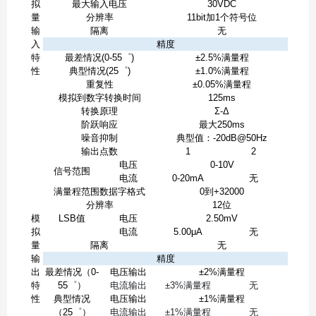
拟
最大输入电压
30VDC
量
分辨率
11bit加1个符号位
输
隔离
无
入
精度
特
最差情况(0-55゜)
±2.5%满量程
性
典型情况(25゜)
±1.0%满量程
重复性
±0.05%满量程
模拟到数字转换时间
125ms
转换原理
Σ-Δ
阶跃响应
最大250ms
噪音抑制
典型值：-20dB@50Hz
输出点数
1
2
电压
0-10V
信号范围
电流
0-20mA
无
满量程范围数据字格式
0到+32000
分辨率
12位
模
LSB值
电压
2.50mV
拟
电流
5.00μA
无
量
隔离
无
输
精度
出
最差情况（0-
电压输出
±2%满量程
特
55゜）
电流输出
±3%满量程
无
性
典型情况
电压输出
±1%满量程
（25゜）
电流输出
±1%满量程
无