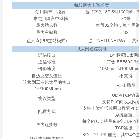
每段最大电缆长度
使用隔离中继器
波特率为187.5时1000米，3
未使用隔离中继器
50米
最大站点数
每段32个站，每个网络
最大主站数
32
点到点(PPI主站模式)
是（NETR/NETW），共
以太网通信功能
通信接口
1个标配以太网
通信标准
符合IEEE802.
传输速度
10Mbps 和100Mb
自适应交叉连接
不支持
连接到工业以太网的接口
RJ45插座
(10/100Mbps)
UDP/TCP协
协议类型
支持PLC间以太网
支持上位机通过网口搜索PL
配置方式
系统配置。
每个PLC支持最多8个UDP
最大连接数
TCP连接。
8个UDP_PPI连接，其中4
IT连接的最大数量