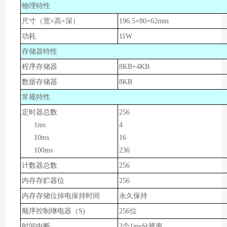
物理特性
尺寸（宽×高×深）
1
96.5
×80×62mm
功耗
11
W
存储器特性
程序存储器
8KB+4KB
数据存储器
8KB
常规特性
定时器总数
256
1ms
4
10ms
16
100ms
236
计数器总数
256
内存存贮器位
256
内存存储位掉电保持时间
永久保持
顺序控制继电器（S)
256位
时间中断
2个1ms分辨率