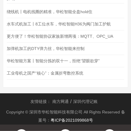
绕线机丨电机线圈的精准，华松智能全盘hold住
水车式机加工丨8工位水车，华松智能H36为阀门加工护航
更方便了！华松智能协议家族新增两项：MQTT、OPC_UA
加弹机加工的DTY弹力丝，华松智能来控制
华松智能方案丨智能分拣的双十一，拒绝“望眼欲穿”
工业母机之国产“核心”：金属折弯数控系统
友情链接：
南方网通
深圳代理记账
Copyright © 深圳市华松智能科技有限公司 All Rights Reserved 备
案号：
粤ICP备2021099868号