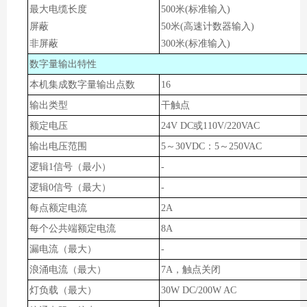
最大电缆长度
500米(标准输入)
屏蔽
50米(高速计数器输入)
非屏蔽
300米(标准输入)
数字量输出特性
本机集成数字量输出点数
1
6
输出类型
干触点
额定电压
24V
DC或110V/220VAC
输出电压范围
5
～
30
V
DC：5
～
250VAC
逻辑
1信号（最小）
-
逻辑
0信号（最大）
-
每点额定
电流
2
A
每个公共端额定电流
8
A
漏电流（最大）
-
浪涌电流（最大）
7
A，
触点关闭
灯负载（最大）
30W DC/200W AC