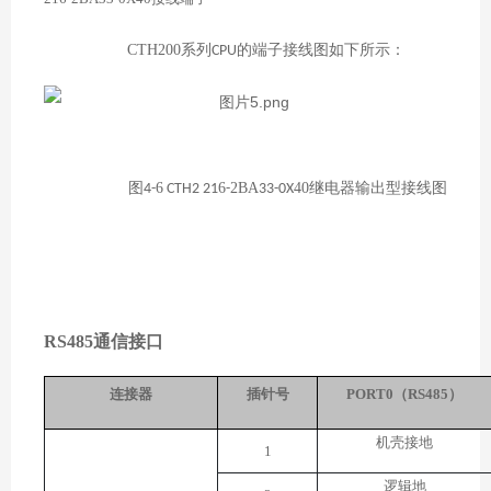
CTH200系列
的端子接线图如下所示：
CPU
图
6
6
2BA
40继电器
输出型接线图
4-
CTH2 21
-
33-0X
RS485通信接口
连接器
插针号
PORT
0（RS485）
机壳接地
1
逻辑地