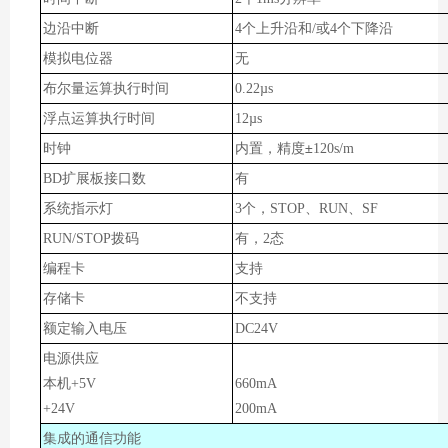
边沿中断
4个上升沿和/或4个下降沿
模拟电位器
无
布尔量运算执行时间
0.22µs
浮点运算执行时间
12µs
±
时钟
内置，精度
120s/m
BD扩展板接口数
有
系统指示灯
3个，STOP、RUN、SF
RUN/STOP拨码
有，2态
编程卡
支持
存储卡
不支持
额定输入电压
DC24V
电源供应
本机+5V
66
0mA
+24V
20
0mA
集成的通信功能