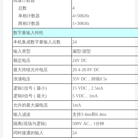
高速计数器
总数
4
单相计数器
4×50KHz
两相计数器
1×30KHz
数字量输入特性
本机集成数字量输入点数
24
输入类型
漏型/源型
额定电压
24V DC
最大持续允许电压
20.4-28.8
V DC
浪涌电压
35V DC，持续0.5s
逻辑1信号 ( 最小)
15 VDC，2.5mA
逻辑0信号 ( 最大)
5 VDC，1mA
允许的最大漏电流
1mA
输入滤波
支持3.4ms和6.4ms
隔离(现场与逻辑)
500V AC，1分钟
同时接通的输入
24