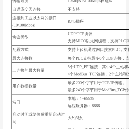
传输速度
10Mbps 和100Mbps自适应
自适应交叉连接
不支持
连接到工业以太网的接口
RJ45插座
(10/100Mbps)
UDP/TCP协议
协议类型
支持
MICO
以太网编程，支持PLC
配置方式
支持上位机通过网口搜索PLC，
最大连接数
每个PLC支持最多8个UDP连接，
8个UDP_PPI连接，其中4个主站
IT连接的最大数量
4个ModBus_TCP连接，2个主站
最多200个字节用于TCP/IP传输。
用户数据数量
最多240个字节用于ModBus_TCP
本地：1~65535
端口
远程服务器：
8888
启动时间或复位后重新启动时
大约3秒。
间