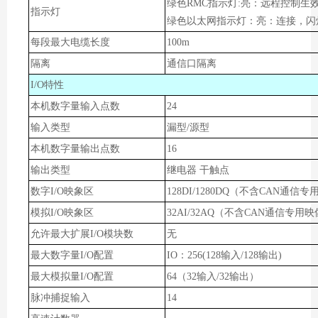
绿色RMC指示灯:亮：远程控制生
指示灯
绿色以太网指示灯：亮：连接，闪
每段最大电缆长度
100m
隔离
通信口隔离
I/O特性
本机数字量输入点数
24
输入类型
漏型/源型
本机数字量输出点数
16
输出类型
继电器 干触点
数字I/O映象区
128DI/1280DQ（不含CAN通信
模拟I/O映象区
32AI/32AQ（不含CAN通信专用
允许最大扩展I/O模块数
无
最大数字量I/O配置
IO：256(128输入/128输出)
最大模拟量I/O配置
64（32输入/32输出）
脉冲捕捉输入
14