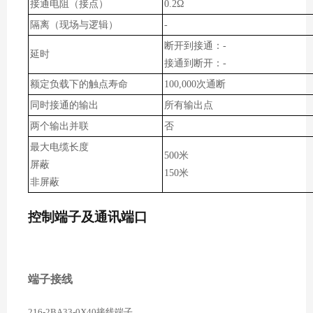
接通电阻（接点）
0.
2
Ω
隔离（现场与逻辑）
-
断开到接通：
-
延时
接通到断开：
-
额定负载下的触点寿命
100,000次通断
同时接通的输出
所有输出点
两个输出并联
否
最大电缆长度
500米
屏蔽
150米
非屏蔽
控制端子及通讯端口
端子接线
216-2BA33-0X40接线端子