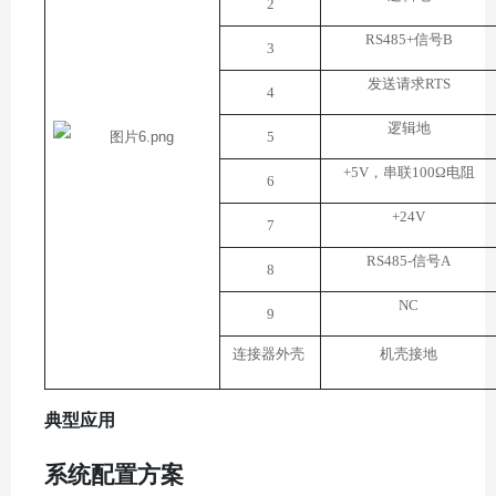
2
RS485
+
信号B
3
发送
请求
RTS
4
逻辑地
5
+5V
，串联
100
Ω电阻
6
+24V
7
RS485
-
信号A
8
NC
9
连接器外壳
机壳接地
典型应用
系统配置方案