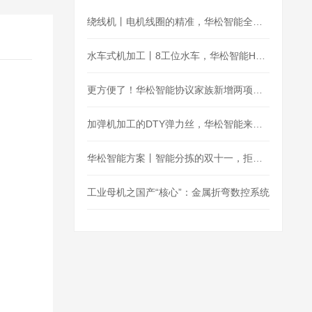
绕线机丨电机线圈的精准，华松智能全盘hold住
水车式机加工丨8工位水车，华松智能H36为阀门加工护航
更方便了！华松智能协议家族新增两项：MQTT、OPC_UA
加弹机加工的DTY弹力丝，华松智能来控制
华松智能方案丨智能分拣的双十一，拒绝“望眼欲穿”
工业母机之国产“核心”：金属折弯数控系统