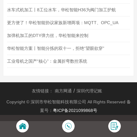
水车式机加工丨8工位水车，华松智能H36为阀门加工护航
更方便了！华松智能协议家族新增两项：MQTT、OPC_UA
加弹机加工的DTY弹力丝，华松智能来控制
华松智能方案丨智能分拣的双十一，拒绝“望眼欲穿”
工业母机之国产“核心”：金属折弯数控系统
友情链接：
南方网通
深圳代理记账
Copyright © 深圳市华松智能科技有限公司 All Rights Reserved 备
案号：
粤ICP备2021099868号