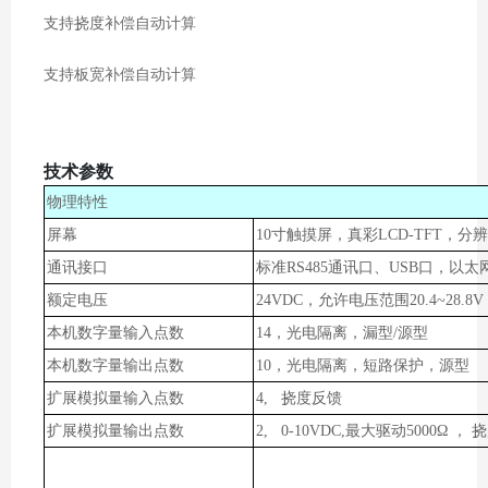
支持挠度补偿自动计算
支持板宽补偿自动计算
技术参数
物理特性
屏幕
10寸
触摸屏，真彩LCD-TFT，分辨率1
通讯接口
标准RS485
通讯口、USB口，以太网
额定电压
24VDC
，
允许
电压范围20.4~28.8V
本机数字量输入点数
14，光电隔离，
漏型/源型
本机数字量输出点数
10，光电隔离，短路保护，
源型
扩展模拟
量输
入
点数
4, 挠度反馈
扩展模拟
量输出点数
2, 0-10VDC,最大驱动5000Ω ，