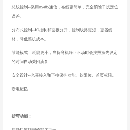
总线控制
--
采用
通信，布线更简单，完全消除干扰定位
RS485
误差。
分布式控制
--IO
控制和面板分开，控制线路更短，更省线
材，降低整机成本。
节能模式
---
耗能更小，当折弯机静止不动时会按照预先设定
的时间自动关闭油泵
安全设计
--
光幕接入和下模保护功能、软限位、首页权限。
断电记忆
折弯功能：
启动快速访问的程序页面。