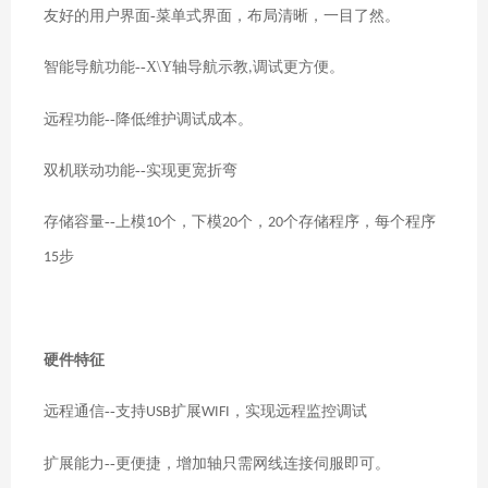
友好的用户界面
-
菜单式界面，布局清晰，一目了然。
智能导航功能
--X\Y
轴导航示教
调试更方便。
,
远程功能
--
降低维护调试成本。
双机联动功能
--
实现更宽折弯
存储容量
--
上模
个，下模
个，
个存储程序，每个程序
10
20
20
步
15
硬件特征
远程通信
--
支持
扩展
，实现远程监控调试
USB
WIFI
扩展能力
--
更便捷，增加轴只需网线连接伺服即可。