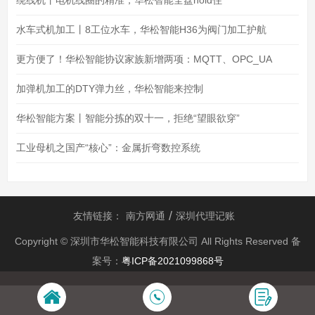
绕线机丨电机线圈的精准，华松智能全盘hold住
水车式机加工丨8工位水车，华松智能H36为阀门加工护航
更方便了！华松智能协议家族新增两项：MQTT、OPC_UA
加弹机加工的DTY弹力丝，华松智能来控制
华松智能方案丨智能分拣的双十一，拒绝“望眼欲穿”
工业母机之国产“核心”：金属折弯数控系统
友情链接：
南方网通
深圳代理记账
Copyright © 深圳市华松智能科技有限公司 All Rights Reserved 备
案号：
粤ICP备2021099868号