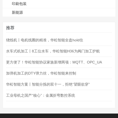
印刷包装
新能源
推荐
绕线机丨电机线圈的精准，华松智能全盘hold住
水车式机加工丨8工位水车，华松智能H36为阀门加工护航
更方便了！华松智能协议家族新增两项：MQTT、OPC_UA
加弹机加工的DTY弹力丝，华松智能来控制
华松智能方案丨智能分拣的双十一，拒绝“望眼欲穿”
工业母机之国产“核心”：金属折弯数控系统