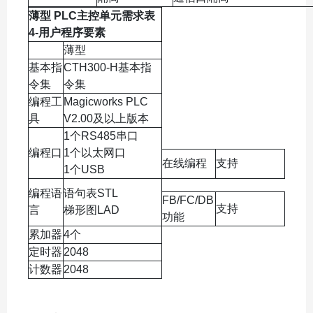
薄型 PLC主控单元需求表
4-用户程序要素
薄型
基本指
CTH300-H基本指
令集
令集
编程工
Magicworks PLC
具
V2.00及以上版本
1个RS485串口
编程口
1个以太网口
在线编程
支持
1个USB
编程语
语句表STL
FB/FC/DB
支持
言
梯形图LAD
功能
累加器
4个
定时器
2048
计数器
2048