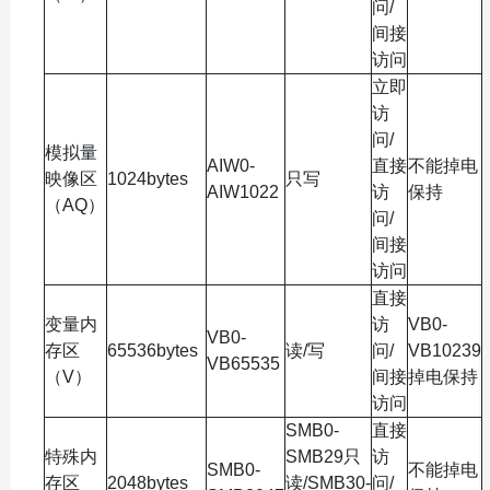
问/
间接
访问
立即
访
问/
模拟量
AIW0-
直接
不能掉电
映像区
1024bytes
只写
AIW1022
访
保持
（AQ）
问/
间接
访问
直接
变量内
访
VB0-
VB0-
存区
65536bytes
读/写
问/
VB10239
VB65535
（V）
间接
掉电保持
访问
SMB0-
直接
特殊内
SMB29只
访
SMB0-
不能掉电
存区
2048bytes
读/SMB30-
问/