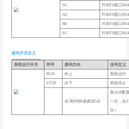
SG
PORT0接口RS
A0
PORT0接口RS
B0
PORT0接口RS
SG
PORT0接口RS
拨码开关定义
系统运行开关
符号
拨码方向
信号定义
RUN
向上
系统运行
STOP
向下
系统停止
复位IP配置
在3秒内快速拨动5次
一次，从S
次）