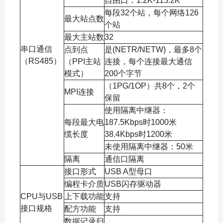
自由口：1.2K-115.2K
每段32个站，每个网络126
最大站点数
个站
最大主站数
32
串口通信
点到点
是(NETR/NETW)，最多8个
（RS485）
（PPI主站
连接，每个连接最大通信
模式）
200个字节
（1PG/1OP）共8个，2个
MPI连接
保留
使用隔离中继器：
每段最大电
187.5Kbps时1000米
缆长度
38.4Kbps时1200米
未使用隔离中继器：50米
隔离
通信口隔离
接口形式
USB A型母口
编程卡介质
USB闪存驱动器
CPU与USB
上下载功能
支持
接口规格
配方功能
支持
数据记录归