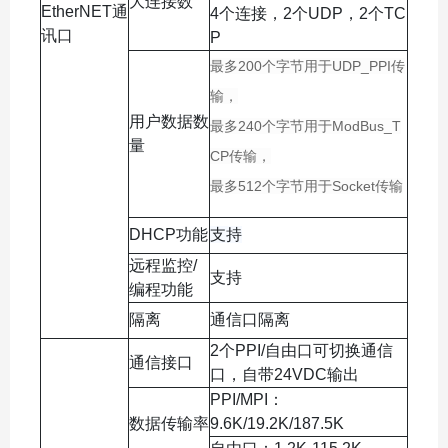
大连接数
EtherNET通
4个连接，2个UDP，2个TC
讯口
P
最多200个字节用于UDP_PPI传
输，
用户数据数
最多240个字节用于ModBus_T
量
CP传输，
最多512个字节用于Socket传输
DHCP功能
支持
远程监控/
支持
编程功能
隔离
通信口隔离
2个PPI/自由口可切换通信
通信接口
口，自带24VDC输出
PPI/MPI：
数据传输率
9.6K/19.2K/187.5K