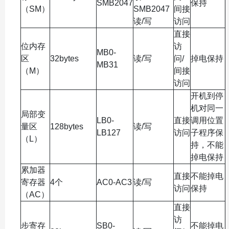
SMB2047
保持
（SM）
SMB2047
间接
读/写
访问
直接
位内存
访
MB0-
区
32bytes
读/写
问/
掉电保持
MB31
（M）
间接
访问
开机到停
机对同一
局部变
LB0-
直接
调用位置
量区
128bytes
读/写
LB127
访问
子程序保
（L）
持，不能
掉电保持
累加器
直接
不能掉电
寄存器
4个
AC0-AC3
读/写
访问
保持
（AC）
直接
访
步寄存
SB0-
不能掉电