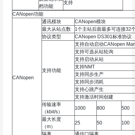
支持
档功能
CANopen功能
通讯模块
CANopen模块
最大从站点数
1个主站后面最多可连接32
协议类型
CANopen DS301标准协议
支持自动启动CANopen Man
支持可选从站轮询
支持启动从站
支持NMT
支持功能
支持同步生产
CANopen
支持同步消耗
支持心跳产生
支持激活时间创建
传输速率
1000
800
500
（kbit/s）
最大长度
25
50
100
（m）
隔离
通信口隔离