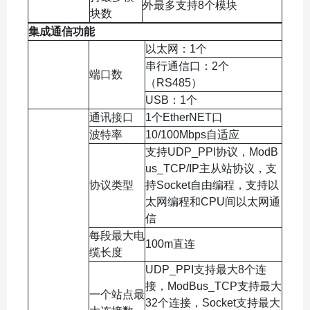
外最多支持8个模块
块数
集成通信功能
以太网：1个
串行通信口：2个
端口数
（RS485）
USB：1个
通讯接口
1个EtherNET口
波特率
10/100Mbps自适应
支持UDP_PPI协议，ModB
us_TCP/IP主从站协议，支
协议类型
持Socket自由编程，支持以
太网编程和CPU间以太网通
信
每段最大电
100m直连
缆长度
UDP_PPI支持最大8个连
接，ModBus_TCP支持最大
一个站点最
32个连接，Socket支持最大