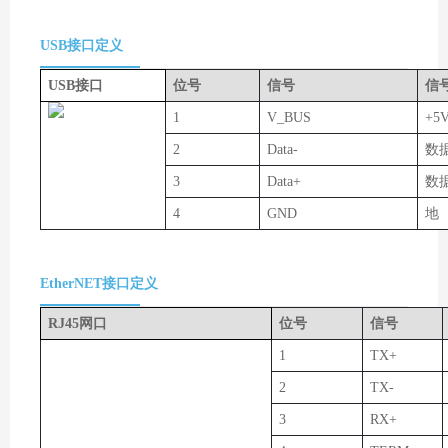
USB接口定义
USB接口
位号
信号
信
1
V_BUS
+5
2
Data-
数据
3
Data+
数
4
GND
地
EtherNET接口定义
RJ45网口
位号
信号
1
TX+
2
TX-
3
RX+