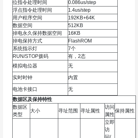
位指令处理时间
0.086us/step
浮点指令处理时间
1.4us/step
用户程序空间
192KB+64K
数据空间
512KB
掉电永久保持数据空间
16KB
掉电保持方式
FlashROM
系统指示灯
7个
RUN/STOP拨码
有，2态
模拟电位器
无
实时时钟
内置
电池卡接口
无
数据区及保持特性
数据区
访问
大小
寻址范围
寻址属性
保持属性
类型
属性
立即
访
问/