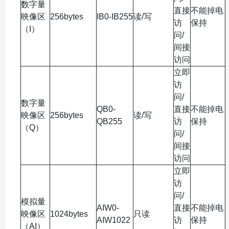
数字量
直接
不能掉电
映像区
256bytes
IB0-IB255
读/写
访
保持
（I）
问/
间接
访问
立即
访
问/
数字量
QB0-
直接
不能掉电
映像区
256bytes
读/写
QB255
访
保持
（Q）
问/
间接
访问
立即
访
问/
模拟量
AIW0-
直接
不能掉电
映像区
1024bytes
只读
AIW1022
访
保持
（AI）