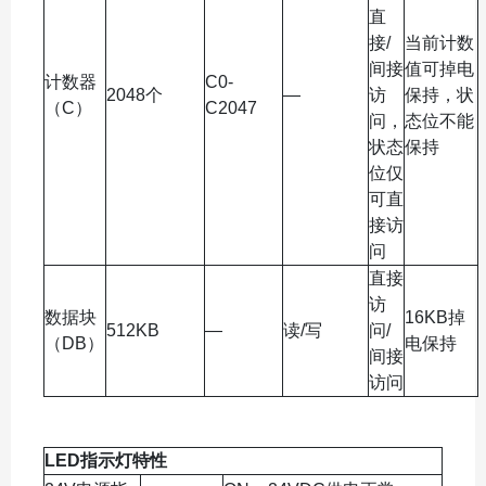
直
接/
当前计数
间接
值可掉电
计数器
C0-
2048个
—
访
保持，状
（C）
C2047
问，
态位不能
状态
保持
位仅
可直
接访
问
直接
访
数据块
16KB掉
512KB
—
读/写
问/
（DB）
电保持
间接
访问
LED指示灯特性