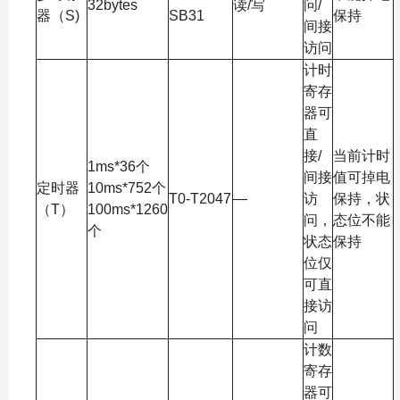
32bytes
读/写
问/
器（S)
SB31
保持
间接
访问
计时
寄存
器可
直
接/
当前计时
1ms*36个
间接
值可掉电
定时器
10ms*752个
T0-T2047
—
访
保持，状
（T）
100ms*1260
问，
态位不能
个
状态
保持
位仅
可直
接访
问
计数
寄存
器可