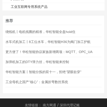
工业互联网专用系统产品
推荐
绕线机丨电机线圈的精准，华松智能全盘hold住
水车式机加工丨8工位水车，华松智能H36为阀门加工护航
更方便了！华松智能协议家族新增两项：MQTT、OPC_UA
加弹机加工的DTY弹力丝，华松智能来控制
华松智能方案丨智能分拣的双十一，拒绝“望眼欲穿”
工业母机之国产“核心”：金属折弯数控系统
友情链接：
南方网通
深圳代理记账