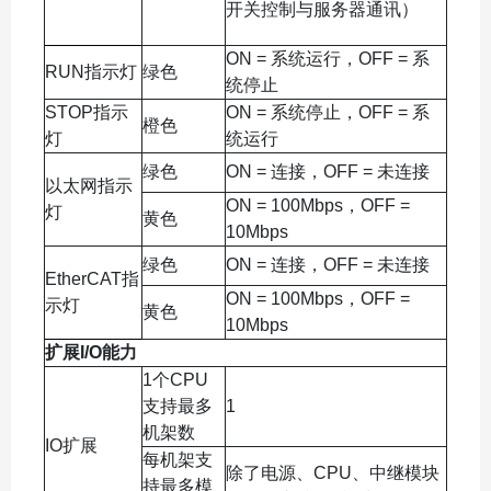
开关控制与服务器通讯）
ON = 系统运行，OFF = 系
RUN指示灯
绿色
统停止
STOP指示
ON = 系统停止，OFF = 系
橙色
灯
统运行
绿色
ON = 连接，OFF = 未连接
以太网指示
ON = 100Mbps，OFF =
灯
黄色
10Mbps
绿色
ON = 连接，OFF = 未连接
EtherCAT指
ON = 100Mbps，OFF =
示灯
黄色
10Mbps
扩展I/O能力
1个CPU
支持最多
1
机架数
IO扩展
每机架支
除了电源、CPU、中继模块
持最多模