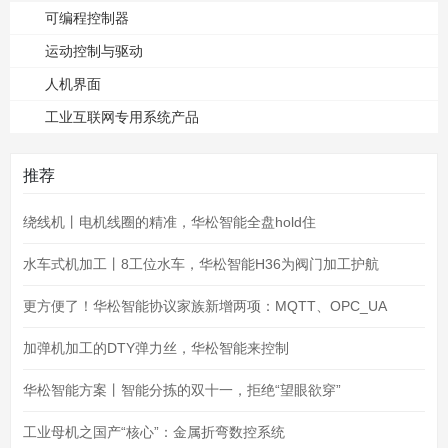
可编程控制器
运动控制与驱动
人机界面
工业互联网专用系统产品
推荐
绕线机丨电机线圈的精准，华松智能全盘hold住
水车式机加工丨8工位水车，华松智能H36为阀门加工护航
更方便了！华松智能协议家族新增两项：MQTT、OPC_UA
加弹机加工的DTY弹力丝，华松智能来控制
华松智能方案丨智能分拣的双十一，拒绝“望眼欲穿”
工业母机之国产“核心”：金属折弯数控系统