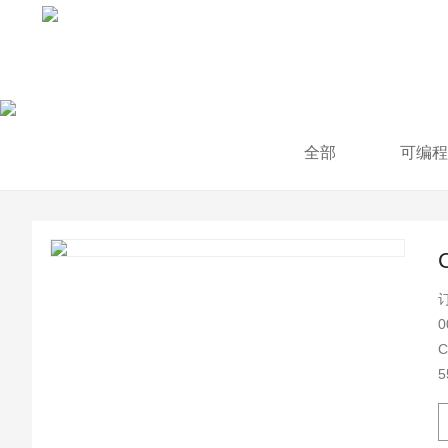
全部
可编程
订
000S1 规 格：C37-0