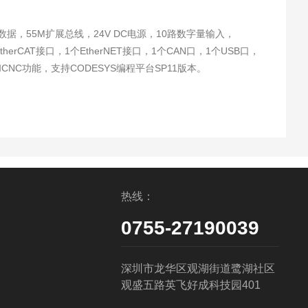
herCAT接口，1个EtherNET接口，1个CAN口，1个USB口，
CNC功能，支持CODESYS编程平台SP11版本。
热线：
0755-27190039
深圳市龙华区观湖街道鹭湖社区
观盛五路英飞好成科技园401