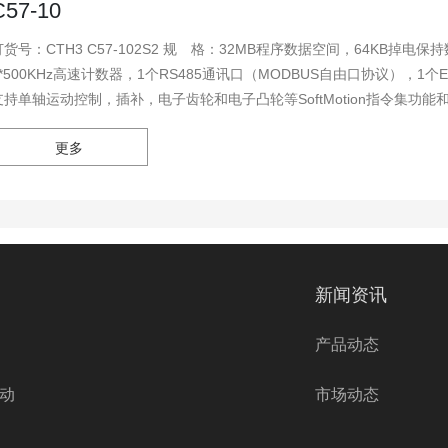
C57-10
CTH3 C57-102S2 规 格：32MB程序数据空间，64KB掉电保持数据，55M扩展总线，24V DC电源，10路数字量输入，
6*500KHz高速计数器，1个RS485通讯口（MODBUS自由口协议），1个Et
支持单轴运动控制，插补，电子齿轮和电子凸轮等SoftMotion指令集功能和
更多
新闻资讯
产品动态
动
市场动态